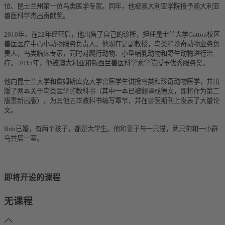
位、昆士兰州第一位鸟类医学专家。
同年，他被澳大利亚学院授予澳大利亚
兽医科学杰出贡献奖。
2010年，在22年经营后，他出售了自己的诊所，担任昆士兰大学Gatton校区
兽医医疗中心小动物服务负责人。
他现在是副教授，鸟类和珍奇动物业务负
责人，鸟类临床专家，同时对爬行动物、小型哺乳动物和野生动物进行治
疗。
2015年，他被澳大利亚和新西兰兽医科学家学院授予优秀服务奖。
他向昆士兰大学和詹姆斯库克大学兽医学生讲授鸟类和珍奇动物医学，并出
版了两本关于鸟类医学的教科书（其中一本已被翻译成德文，即将作为第二
版重新出版），
为其他五本教科书编写章节，并在兽医期刊上发表了大量论
文。
Bob已婚，有两个孩子，都是大学生。
他和妻子与一只猫，两只狗和一小群
鸟共居一室。
即将开设的课程
无课程