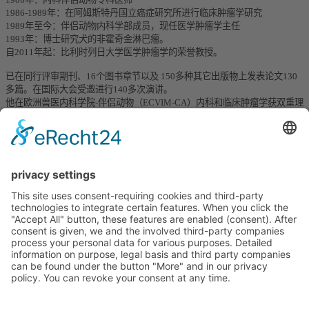
1986-1989年：在阿姆斯特丹国立癌症研究所进行临床肿瘤学研究
1989年至今：伴侣动物内科学部成员，现任医学肿瘤学主任
1993年：博士研究犬的非霍奇金淋巴瘤。
自2011年起：比利时列日大学医学肿瘤学的荣誉教授。
已在同行评审期刊、16个图书章节以及 150多种其它出版物上发表论文130
多篇。在国际大会受邀进行140多次演讲。
他在欧洲兽医内科学院-伴侣动物（ECVIM-CA）内科和临床肿瘤学获双重理
事身份，是欧洲兽医内科学院-伴侣动物的第一任主席，且一直担任欧洲兽
医专科董事局主席。
2016年，他获得欧洲兽医专科董事局杰出贡献奖。
他是欧洲兽医临床病理学荣誉委员，并于2006年获得国际小动物兽医大会希
尔斯杰出兽医奖和2016年国际小动物兽医大会国际科学成就奖。
即将开设的课程
无课程
版本说明
隐私政策