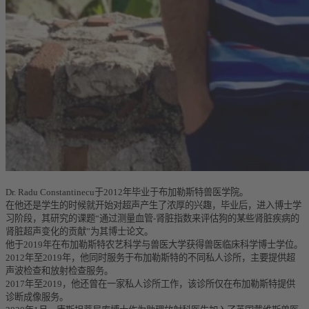
Dr. Radu Constantinecu于2012年毕业于布加勒斯特兽医学院。
在他还是学生的时候就开始对超声产生了浓厚的兴趣，毕业后，进入博士学
习阶段，其研究的课题“通过测量血管-肾脏指数来评估狗的某些肾脏疾病的
肾脏超声变化的贡献”为其博士论文。
他于2019年在布加勒斯特农艺科学与兽医大学获得兽医临床科学博士学位。
2012年至2019年，他同时服务于布加勒斯特的不同私人诊所，主要提供超
声波检查和放射检查服务。
2017年至2019，他还曾在一家私人诊所工作，该诊所仅在布加勒斯特提供
诊断成像服务。