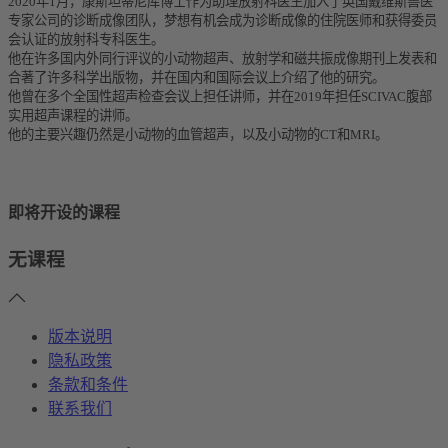
2020年1月，康斯坦蒂尼库博士作为助理放射科医生加入了英国戴维斯兽医
专家公司的诊断成像团队，梦想有机会成为诊断成像的住院医师和获得委员
会认证的放射科专科医生。
他在许多国内外同行评议的小动物超声、放射学和磁共振成像期刊上发表和
合著了许多科学出版物，并在国内和国际会议上介绍了他的研究。
他曾在多个全国性超声检查会议上担任讲师，并在2019年担任SCIVAC腹部
实用超声课程的讲师。
他的主要兴趣仍然是小动物的血管超声，以及小动物的CT和MRI。
即将开设的课程
无课程
版本说明
隐私政策
条款和条件
联系我们