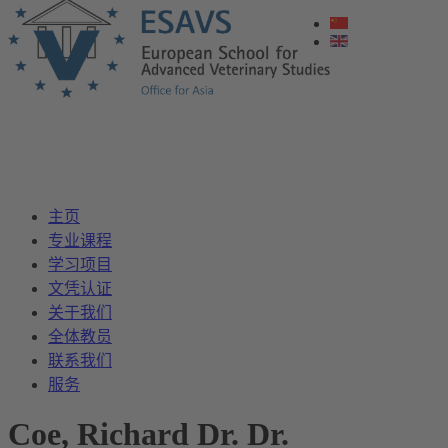
主页
专业课程
学习项目
文凭认证
关于我们
全体教员
联系我们
服务
Coe, Richard Dr. Dr.