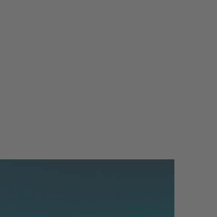
你已经拥有中等水平的理论知识和临床技能（根据上级欧洲兽医